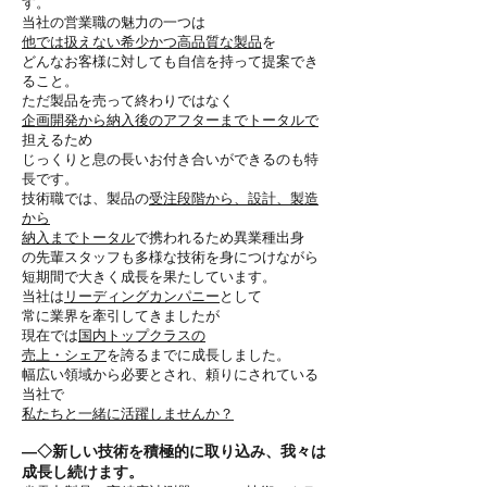
す。
当社の営業職の魅力の一つは
他では扱えない希少かつ高品質な製品
を
どんなお客様に対しても自信を持って提案でき
ること。
ただ製品を売って終わりではなく
企画開発から納入後のアフターまでトータルで
担えるため
じっくりと息の長いお付き合いができるのも特
長です。
技術職では、製品の
受注段階から、設計、製造
から
納入までトータル
で携われるため異業種出身
の先輩スタッフも多様な技術を身につけながら
短期間で大きく成長を果たしています。
当社は
リーディングカンパニー
として
常に業界を牽引してきましたが
現在では
国内トップクラスの
売上・シェア
を誇るまでに成長しました。
幅広い領域から必要とされ、頼りにされている
当社で
私たちと一緒に活躍しませんか？
―◇新しい技術を積極的に取り込み、我々は
成長し続けます。