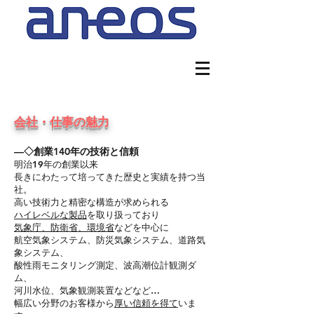
会社・仕事の魅力
―◇創業140年の技術と信頼
明治19年の創業以来
長きにわたって培ってきた歴史と実績を持つ当
社。
高い技術力と精密な構造が求められる
ハイレベルな製品
を取り扱っており
気象庁、防衛省、環境省
などを中心に
航空気象システム、防災気象システム、道路気
象システム、
酸性雨モニタリング測定、波高潮位計観測ダ
ム、
河川水位、気象観測装置などなど…
幅広い分野のお客様から
厚い信頼を得て
いま