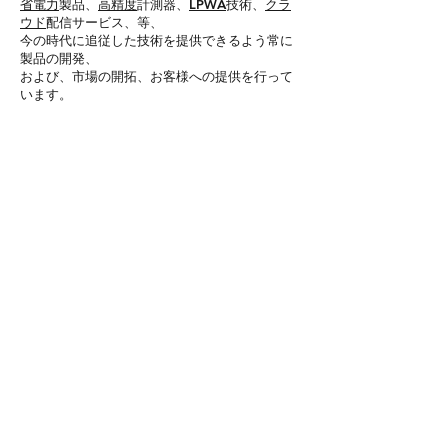
省電力
製品、
高精度
計測器、
LPWA
技術、
クラ
ウド
配信サービス、等、
今の時代に追従した技術を提供できるよう常に
製品の開発、
および、市場の開拓、お客様への提供を行って
います。
―◇じっくりと腰を据え、次代を担う人材へ
と成長していただくために
当社では、安定した経営基盤のもと
社員が働きやすく、働くことが楽しいと思える
充実感を
感じれる環境づくりにも力を注いでいます。
★週休2日制/年間休日120日以上
★残業平均月20H程度
★賞与年2回（頑張りをしっかり反映しま
す！）
★退職金、財形貯蓄など各種福利厚生充実
★ 増築したばかりの綺麗な新オフィス♪ など
働きやすい環境もバッチリ整っています。
未経験から安定した収入を得たい方はもちろん
経験を活かしキャリアアップを目指したい方に
とっても
理想のキャリアを追求できる環境が整っていま
す。